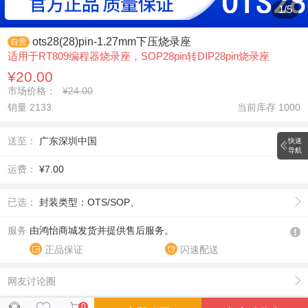
1
/
5
ots28(28)pin-1.27mm下压烧录座
自营
适用于RT809编程器烧录座，SOP28pin转DIP28pin烧录座
¥20.00
市场价格：
¥24.00
销量 2133
当前库存
1000
送至：
广东深圳中国
快速
导航
运费：
¥7.00
已选：
封装类型：OTS/SOP、
服务
由鸿怡商城发货并提供售后服务。
正品保证
闪速配送
网友讨论圈
0