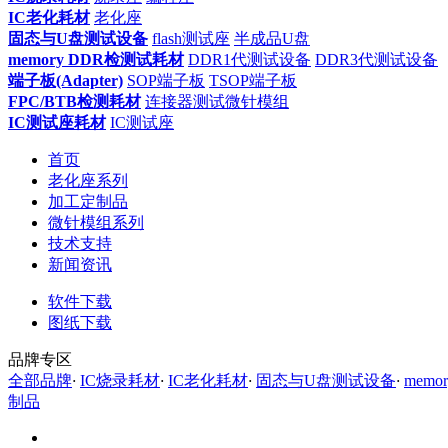
IC老化耗材
老化座
固态与U盘测试设备
flash测试座
半成品U盘
memory DDR检测试耗材
DDR1代测试设备
DDR3代测试设备
端子板(Adapter)
SOP端子板
TSOP端子板
FPC/BTB检测耗材
连接器测试微针模组
IC测试座耗材
IC测试座
首页
老化座系列
加工定制品
微针模组系列
技术支持
新闻资讯
软件下载
图纸下载
品牌专区
全部品牌
·
IC烧录耗材
·
IC老化耗材
·
固态与U盘测试设备
·
mem
制品