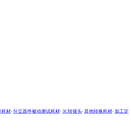
座耗材
·
分立器件被动测试耗材
·
3C转接头
·
其他转换耗材
·
加工定