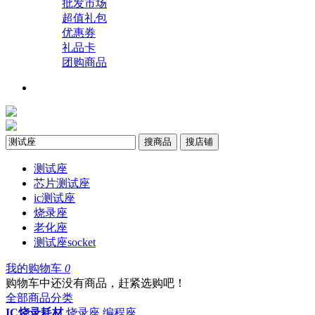
批发市场
超值礼包
优惠券
礼品卡
团购商品
搜商品
搜店铺
测试座
芯片测试座
ic测试座
烧录座
老化座
测试座socket
我的购物车
0
购物车中还没有商品，赶紧选购吧！
全部商品分类
IC烧录耗材
烧录座
编程座